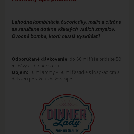
Lahodná kombinácia čučoriedky, malín a citróna
sa zaručene dotkne všetkých vašich zmyslov.
Ovocná bomba, ktorú musíš vyskúšať!
Odporúčané dávkovanie:
do 60 ml fľaše pridajte 50
ml bázy alebo boosteru
Objem:
10 ml arómy v 60 ml fľaštičke s kvapkadlom a
detskou poistkou shake&vape