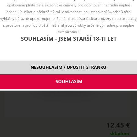
opakovaně plnitelné elektronické cigarety pro doplňování náhradní náplně
obsahující nikotin překročit 2 ml. V návaznosti na ustanovení §4 odst.3 této
vyhlášky důrazně upozorňujeme, že námi prodávané clearomizéry nebo produkty
s prostorem pro liquid větší než 2ml jsou výrobky určené výhradně pro náplně
bez nikotinu!
SOUHLASÍM - JSEM STARŠÍ 18-TI LET
NESOUHLASÍM / OPUSTIT STRÁNKU
12,45 €
skladom