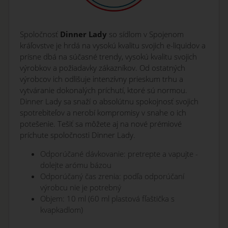
Spoločnosť
Dinner Lady
so sídlom v Spojenom
kráľovstve je hrdá na vysokú kvalitu svojich e-liquidov a
prísne dbá na súčasné trendy, vysokú kvalitu svojich
výrobkov a požiadavky zákazníkov. Od ostatných
výrobcov ich odlišuje intenzívny prieskum trhu a
vytváranie dokonalých príchutí, ktoré sú normou.
Dinner Lady sa snaží o absolútnu spokojnosť svojich
spotrebiteľov a nerobí kompromisy v snahe o ich
potešenie. Tešiť sa môžete aj na nové prémiové
príchute spoločnosti Dinner Lady.
Odporúčané dávkovanie: pretrepte a vapujte -
dolejte arómu bázou
Odporúčaný čas zrenia: podľa odporúčaní
výrobcu nie je potrebný
Objem: 10 ml (60 ml plastová fľaštička s
kvapkadlom)