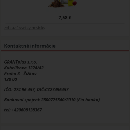
7,58 €
zobraziť vsetky novinky
Kontaktné informácie
GRANTplus s.r.o.
Kubelíkova 1224/42
Praha 3 - Žižkov
130 00
IČO: 274 96 457, DIČ:CZ27496457
Bankovní spojení: 2800775540/2010 (Fio banka)
tel: +420608138367