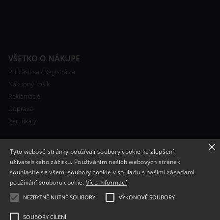
VŠETKO O NÁKUPE
Prihlásiť sa / Registrácia
Nákupný košík
Reklamácie
Doprava
Certifikáty
×
Tyto webové stránky používají soubory cookie ke zlepšení
uživatelského zážitku. Používáním našich webových stránek
souhlasíte se všemi soubory cookie v souladu s našimi zásadami
RYCHLÝ KONTAKT
používání souborů cookie.
Více informací
+420 608 138 367
NEZBYTNĚ NUTNÉ SOUBORY
VÝKONOVÉ SOUBORY
info@bomba-cig.sk
SOUBORY CÍLENÍ