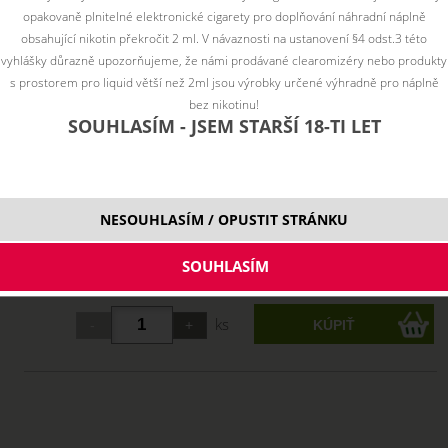
opakovaně plnitelné elektronické cigarety pro doplňování náhradní náplně
obsahující nikotin překročit 2 ml. V návaznosti na ustanovení §4 odst.3 této
vyhlášky důrazně upozorňujeme, že námi prodávané clearomizéry nebo produkty
s prostorem pro liquid větší než 2ml jsou výrobky určené výhradně pro náplně
bez nikotinu!
SOUHLASÍM - JSEM STARŠÍ 18-TI LET
NESOUHLASÍM / OPUSTIT STRÁNKU
Vyberte variantu:
10 ml
8,13 €
skladom
ks