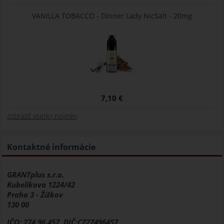
VANILLA TOBACCO - Dinner Lady NicSalt - 20mg
7,10 €
zobraziť vsetky novinky
Kontaktné informácie
GRANTplus s.r.o.
Kubelíkova 1224/42
Praha 3 - Žižkov
130 00
IČO: 274 96 457, DIČ:CZ27496457