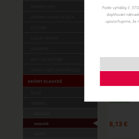
DINNER LADY
Podle vyhlášky č. 37/
doplňování náhradní
IMPERIA SHARK ATTACK
upozorňujeme, že n
KTS (HR)
LIQUA / RITCHY
PJ EMPIRE
RIOT SQUAD (GB)
SPACE LAB FLAVOURS (CZ)
ARÓMY KLASICKÉ
APPLE - Aro
BOZZ
SKLADOM
IMPERIA
tabakové
8,13
€
ovocné
sladké