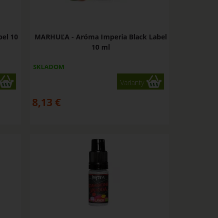
el 10
MARHUĽA - Aróma Imperia Black Label
10 ml
SKLADOM
Varianty
8,13
€