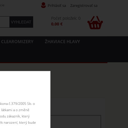
cie
Prihlásiť sa
Zaregistrovať sa
Počet položek: 0
0,00 €
CLEAROMIZERY
ŽHAVIACE HLAVY
é príchutě
ákona č.379/2005 Sb. o
n skladom
 látkami a o změně
odu zákazník, který
ěk narození, který bude
skladem
skladom