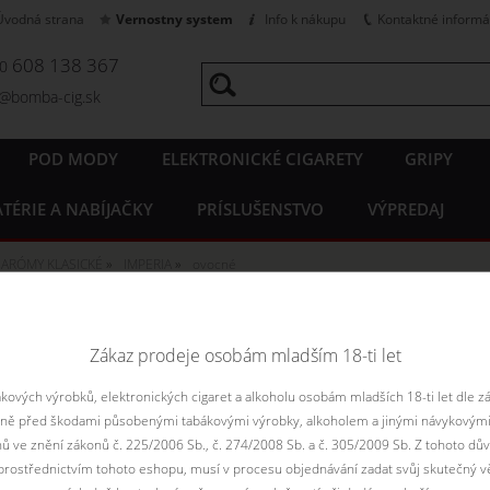
Úvodná strana
Vernostny system
Info k nákupu
Kontaktné informá
608 138 367
20
o@bomba-cig.sk
POD MODY
ELEKTRONICKÉ CIGARETY
GRIPY
TÉRIE A NABÍJAČKY
PRÍSLUŠENSTVO
VÝPREDAJ
ARÓMY KLASICKÉ
IMPERIA
ovocné
IMPERIA BLACK LABEL - ovocn
Zákaz prodeje osobám mladším 18-ti let
ových výrobků, elektronických cigaret a alkoholu osobám mladších 18-ti let dle z
Zoradiť podľa:
Le
aně před škodami působenými tabákovými výrobky, alkoholem a jinými návykovými
Filtr dostupnosti
nů ve znění zákonů č. 225/2006 Sb., č. 274/2008 Sb. a č. 305/2009 Sb. Z tohoto dův
rostřednictvím tohoto eshopu, musí v procesu objednávání zadat svůj skutečný v
nie je skladom
nie je skladom
skadom