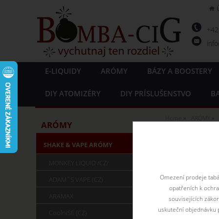
+4
inf
E-LIQUIDY
ARÓMY
BÁZY A BOOSTERY
DIY ATOMIZÉRY
DIY PRÍSLUŠENSTVO
BA
Home
ARÓMY
ARÓMY
Arómy 
SHAKE & VAPE ARÓMY
MONKEY LIQUID /CZ/
Omezení prodeje tabák
ADAM´S VAPE (CZ)
opatřeních k ochr
ARAMAX
souvisejících záko
uskuteční objednávku p
CoolniSE (CZ)