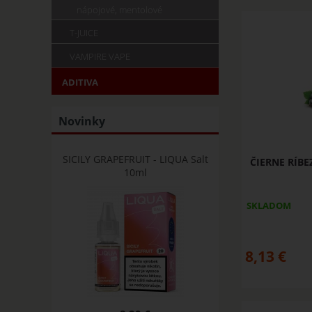
nápojové, mentolové
T-JUICE
VAMPIRE VAPE
ADITIVA
Novinky
SICILY GRAPEFRUIT - LIQUA Salt
ČIERNE RÍBE
10ml
SKLADOM
8,13
€