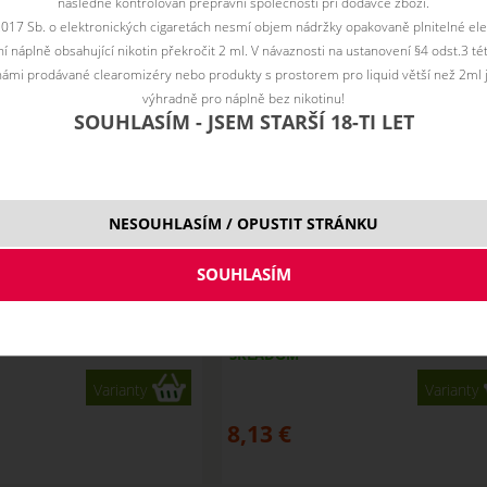
následně kontrolován přepravní společností při dodávce zboží.
2017 Sb. o elektronických cigaretách nesmí objem nádržky opakovaně plnitelné ele
 náplně obsahující nikotin překročit 2 ml. V návaznosti na ustanovení §4 odst.3 t
ámi prodávané clearomizéry nebo produkty s prostorem pro liquid větší než 2ml 
výhradně pro náplně bez nikotinu!
SOUHLASÍM - JSEM STARŠÍ 18-TI LET
NESOUHLASÍM / OPUSTIT STRÁNKU
ma Imperia Black Label 10
BANANA - Aróma Imperia Black la
ml
ml
SKLADOM
Varianty
Varianty
8,13
€