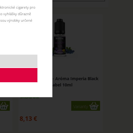
ktronické cigarety pro
éto vyhlášky důrazně
jsou výrobky určené
bel 10
ČUČORIEDKA - Aróma Imperia Black
Label 10ml
SKLADOM
Varianty
8,13
€