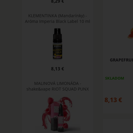
8,29 €
KLEMENTINKA (Mandarínky) -
Aróma Imperia Black Label 10 ml
GRAPEFRUIT
8,13 €
SKLADOM
MALINOVÁ LIMONÁDA -
shake&vape RIOT SQUAD PUNX
8,13
€