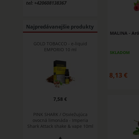
tel: +420608138367
Najpredávanejšie produkty
MALINA - Aró
GOLD TOBACCO - e-liquid
EMPORIO 10 ml
SKLADOM
8,13
€
7,58 €
PINK SHARK / Osviežujúca
ovocná limonáda - Imperia
Shark Attack shake & vape 10ml