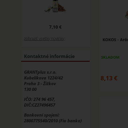
7,10 €
zobraziť vsetky novinky
KOKOS - Aró
Kontaktné informácie
SKLADOM
GRANTplus s.r.o.
8,13
€
Kubelíkova 1224/42
Praha 3 - Žižkov
130 00
IČO: 274 96 457,
DIČ:CZ27496457
Bankovní spojení:
2800775540/2010 (Fio banka)