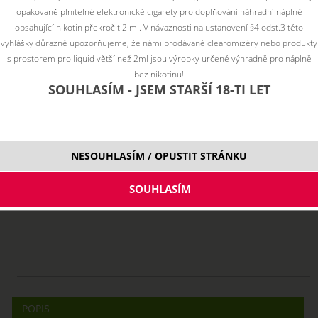
opakovaně plnitelné elektronické cigarety pro doplňování náhradní náplně
obsahující nikotin překročit 2 ml. V návaznosti na ustanovení §4 odst.3 této
vyhlášky důrazně upozorňujeme, že námi prodávané clearomizéry nebo produkty
s prostorem pro liquid větší než 2ml jsou výrobky určené výhradně pro náplně
bez nikotinu!
SOUHLASÍM - JSEM STARŠÍ 18-TI LET
NESOUHLASÍM / OPUSTIT STRÁNKU
PRODUKT UŽ NIE JE SKLADOM
POPIS