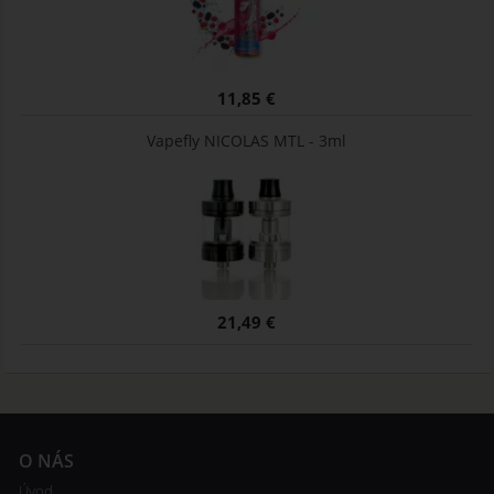
11,85 €
Vapefly NICOLAS MTL - 3ml
21,49 €
O NÁS
Úvod