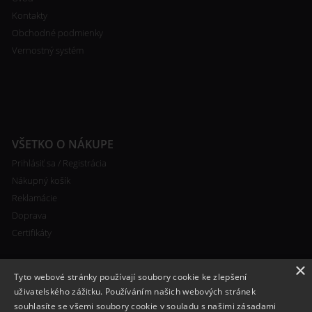
Kontakty
Obchodné podmienky
Vernostný systém
VŠETKO O NÁKUPE
Prihlásiť sa / Registrácia
Nákupný košík
Reklamácie
Doprava
Certifikáty
×
Tyto webové stránky používají soubory cookie ke zlepšení
uživatelského zážitku. Používáním našich webových stránek
souhlasíte se všemi soubory cookie v souladu s našimi zásadami
RYCHLÝ KONTAKT