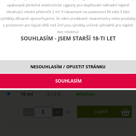
opakovaně plnitelné elektronické cigarety pro doplňování náhradní náplně
obsahující nikotin překročit 2 ml. V návaznosti na ustanovení §4 odst.3 této
vyhlášky důrazně upozorňujeme, že námi prodávané clearomizéry nebo produkty
s prostorem pro liquid větší než 2ml jsou výrobky určené výhradně pro náplně
bez nikotinu!
SOUHLASÍM - JSEM STARŠÍ 18-TI LET
NESOUHLASÍM / OPUSTIT STRÁNKU
Vyberte variantu:
10 ml
8,13 €
skladom
ks