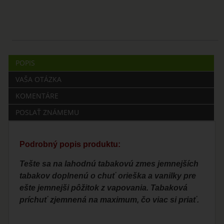
POPIS
VAŠA OTÁZKA
KOMENTÁRE
POSLAŤ ZNÁMEMU
Podrobný popis produktu:
Tešte sa na lahodnú tabakovú zmes jemnejších
tabakov doplnenú o chuť orieška a vanilky pre
ešte jemnejši pôžitok z vapovania. Tabaková
príchuť zjemnená na maximum, čo viac si priať.