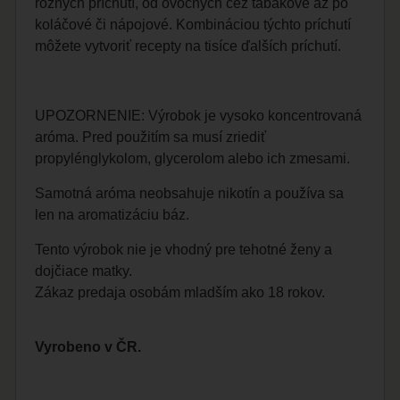
rôznych príchutí, od ovocných cez tabakové až po
koláčové či nápojové. Kombináciou týchto príchutí
môžete vytvoriť recepty na tisíce ďalších príchutí.
UPOZORNENIE: Výrobok je vysoko koncentrovaná
aróma. Pred použitím sa musí zriediť
propylénglykolom, glycerolom alebo ich zmesami.
Samotná aróma neobsahuje nikotín a používa sa
len na aromatizáciu báz.
Tento výrobok nie je vhodný pre tehotné ženy a
dojčiace matky.
Zákaz predaja osobám mladším ako 18 rokov.
Vyrobeno v ČR.