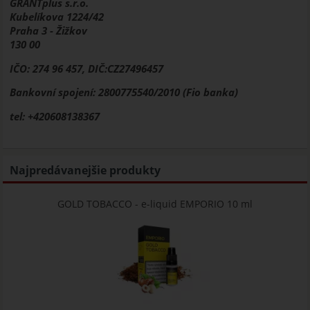
GRANTplus s.r.o.
Kubelíkova 1224/42
Praha 3 - Žižkov
130 00
IČO: 274 96 457, DIČ:CZ27496457
Bankovní spojení: 2800775540/2010 (Fio banka)
tel: +420608138367
Najpredávanejšie produkty
GOLD TOBACCO - e-liquid EMPORIO 10 ml