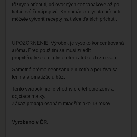
rôznych príchutí, od ovocných cez tabakové až po
koláčové či nápojové. Kombináciou týchto príchutí
môžete vytvoriť recepty na tisíce ďalších príchutí.
UPOZORNENIE: Výrobok je vysoko koncentrovaná
aróma. Pred použitím sa musí zriediť
propylénglykolom, glycerolom alebo ich zmesami.
Samotná aróma neobsahuje nikotín a používa sa
len na aromatizáciu báz.
Tento výrobok nie je vhodný pre tehotné ženy a
dojčiace matky.
Zákaz predaja osobám mladším ako 18 rokov.
Vyrobeno v ČR.