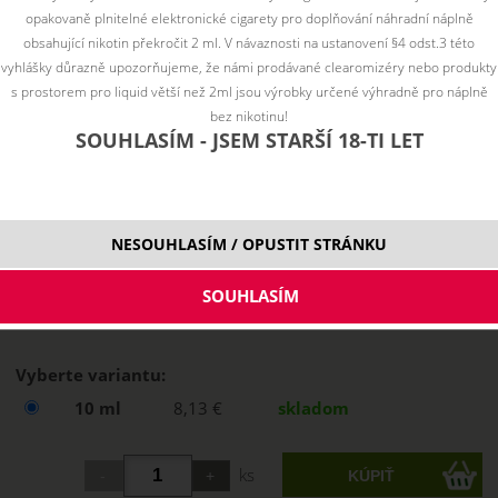
opakovaně plnitelné elektronické cigarety pro doplňování náhradní náplně
obsahující nikotin překročit 2 ml. V návaznosti na ustanovení §4 odst.3 této
vyhlášky důrazně upozorňujeme, že námi prodávané clearomizéry nebo produkty
s prostorem pro liquid větší než 2ml jsou výrobky určené výhradně pro náplně
bez nikotinu!
SOUHLASÍM - JSEM STARŠÍ 18-TI LET
NESOUHLASÍM / OPUSTIT STRÁNKU
Vyberte variantu:
10 ml
8,13 €
skladom
ks